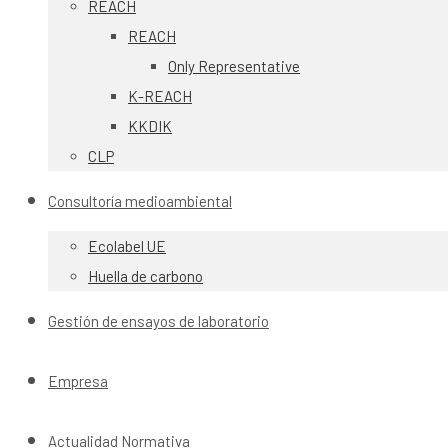
REACH
REACH
Only Representative
K-REACH
KKDIK
CLP
Consultoría medioambiental
Ecolabel UE
Huella de carbono
Gestión de ensayos de laboratorio
Empresa
Actualidad Normativa