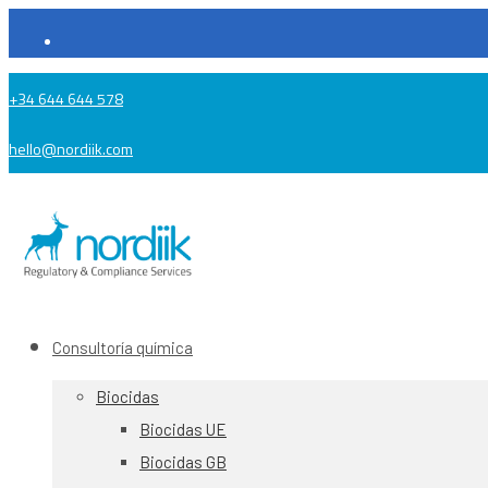
+34 644 644 578
hello@nordiik.com
Consultoría química
Biocidas
Biocidas UE
Biocidas GB