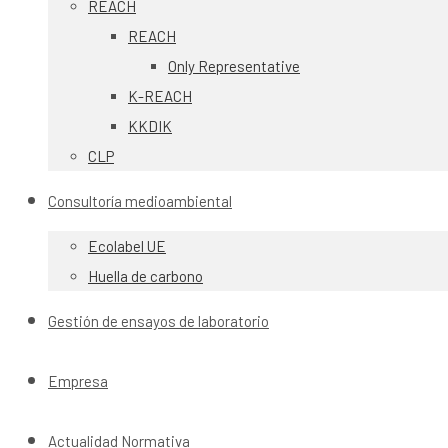
REACH
REACH
Only Representative
K-REACH
KKDIK
CLP
Consultoría medioambiental
Ecolabel UE
Huella de carbono
Gestión de ensayos de laboratorio
Empresa
Actualidad Normativa