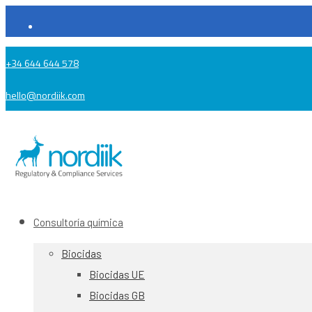
+34 644 644 578
hello@nordiik.com
Consultoría química
Biocidas
Biocidas UE
Biocidas GB