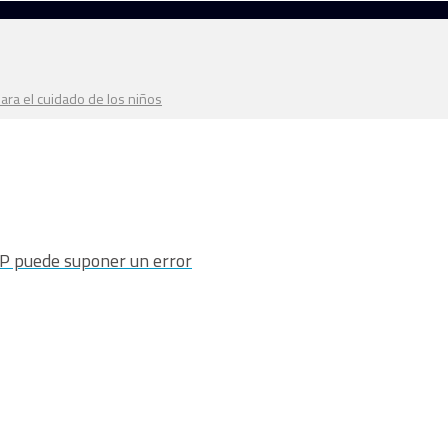
ara el cuidado de los niños
LP puede suponer un error