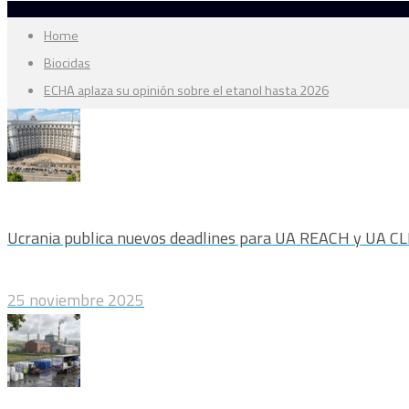
Home
Biocidas
ECHA aplaza su opinión sobre el etanol hasta 2026
Ucrania publica nuevos deadlines para UA REACH y UA C
25 noviembre 2025