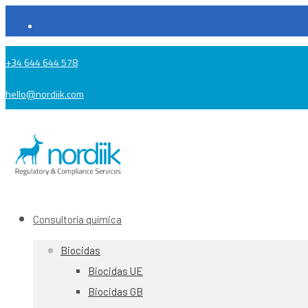
+34 644 644 578
hello@nordiik.com
Consultoría química
Biocidas
Biocidas UE
Biocidas GB