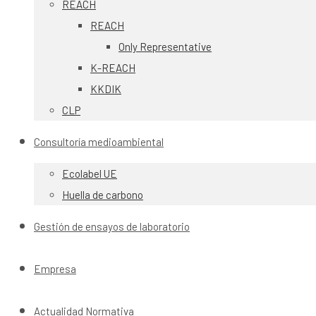
REACH
REACH
Only Representative
K-REACH
KKDIK
CLP
Consultoría medioambiental
Ecolabel UE
Huella de carbono
Gestión de ensayos de laboratorio
Empresa
Actualidad Normativa