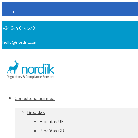
+34 644 644 578
hello@nordiik.com
Consultoría química
Biocidas
Biocidas UE
Biocidas GB