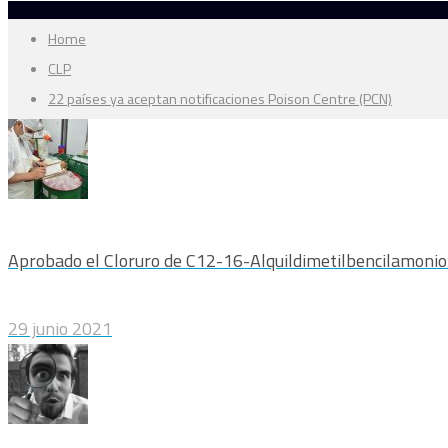
Home
CLP
22 países ya aceptan notificaciones Poison Centre (PCN)
Aprobado el Cloruro de C12-16-Alquildimetilbencilamonio 
29 junio 2021