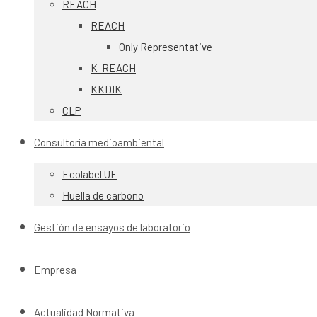
REACH
REACH
Only Representative
K-REACH
KKDIK
CLP
Consultoría medioambiental
Ecolabel UE
Huella de carbono
Gestión de ensayos de laboratorio
Empresa
Actualidad Normativa