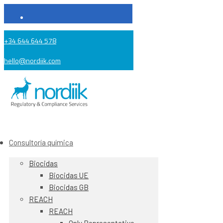
+34 644 644 578
hello@nordiik.com
Consultoría química
Biocidas
Biocidas UE
Biocidas GB
REACH
REACH