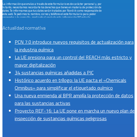
La información que envías a través de este formulario es de carácter personal y, por
lo tanto, necesitamos recordarte los derechos que tienes en materia de protección de
datos. Te informamos que tus datos serán tratados por Nordiik como responsable de
esta web. Te pedimos tu nombre, correo y teléfono en este formulario para poder
responder a tu consulta; mediante el envío de esta información NO estarás
suscribiéndote a ninguna lista de correo ni recibirás noticias comerciales de forma
periódica. Al marcar la casilla de verificación que figura más arriba estás dando tu
Actualidad normativa
consentimiento para que tus datos sean tratados de acuerdo con la finalidad de este
formulario que figura en nuestra política de privacidad.
Clic aquí para leerla.
Los
datos que envíes estarán seguros y serán almacenados en nuestras oficinas de
Nordiik, que cumple con los máximos niveles de seguridad. Podrás ejercitar tus
PCN 7.0 introduce nuevos requisitos de actualización para
derechos de acceso, rectificación, limitación y suprimir tus datos enviando un correo
electrónico a
hello@nordiik.com
.
la industria química
La UE presiona para un control del REACH más estricto y
mayor digitalización
34 sustancias químicas añadidas a PIC
Histórico acuerdo en trílogo: la UE pacta el «Chemicals
Omnibus» para simplificar el etiquetado químico
Una nueva enmienda al BPR amplía la protección de datos
para las sustancias activas
Proyecto REF-16: La UE pone en marcha un nuevo plan de
inspección de sustancias químicas peligrosas